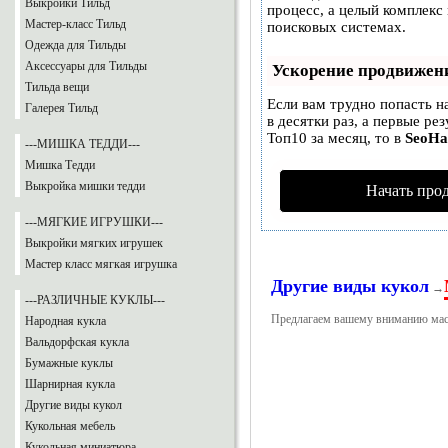
Выкройки Тильд
процесс, а целый комплекс
Мастер-класс Тильд
поисковых системах.
Одежда для Тильды
Аксессуары для Тильды
Ускорение продвижен
Тильда вещи
Если вам трудно попасть н
Галерея Тильд
в десятки раз, а первые ре
Топ10 за месяц, то в
SeoH
---МИШКА ТЕДДИ---
Мишка Тедди
Выкройка мишки тедди
Начать про
---МЯГКИЕ ИГРУШКИ---
Выкройки мягких игрушек
Мастер класс мягкая игрушка
Другие виды кукол
→
---РАЗЛИЧНЫЕ КУКЛЫ---
Предлагаем вашему вниманию маст
Народная кукла
Вальдорфская кукла
Бумажные куклы
Шарнирная кукла
Другие виды кукол
Кукольная мебель
Кукольная миниатюра