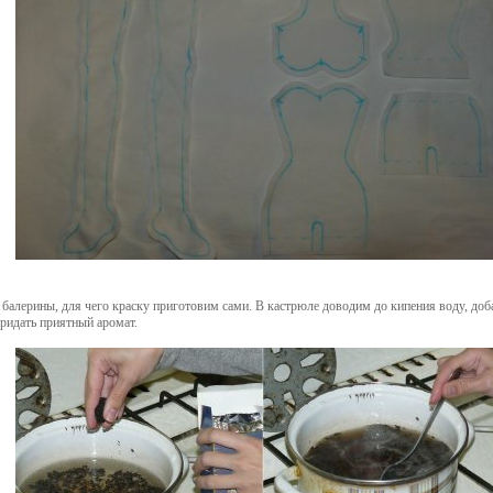
 балерины, для чего краску приготовим сами. В кастрюле доводим до кипения воду, до
придать приятный аромат.