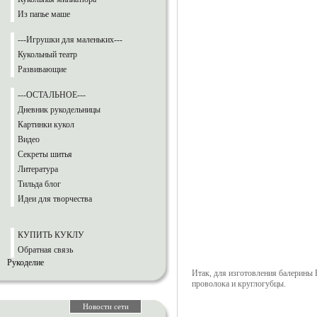
Из папье маше
---Игрушки для маленьких---
Кукольный театр
Развивающие
---ОСТАЛЬНОЕ---
Дневник рукодельницы
Картинки кукол
Видео
Секреты шитья
Литература
Тильда блог
Идеи для творчества
КУПИТЬ КУКЛУ
Обратная связь
Рукоделие
Итак, для изготовления балерины В
проволока и круглогубцы.
Новости сети