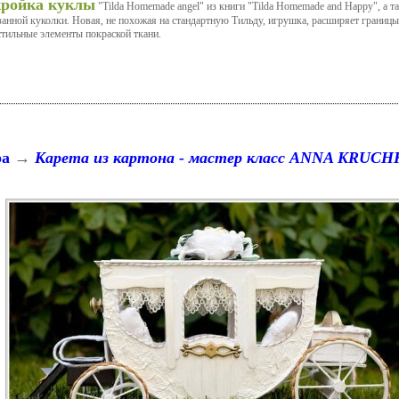
ройка куклы
"Tilda Homemade angel" из книги "Tilda Homemade and Happy", а т
занной куколки. Новая, не похожая на стандартную Тильду, игрушка, расширяет границы
стильные элементы покраской ткани.
ра
→
Карета из картона - мастер класс ANNA KRUCH