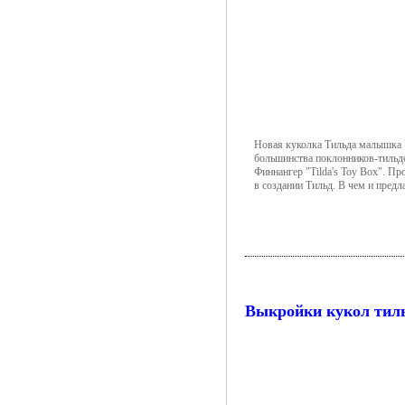
Новая куколка Тильда малышка "T
большинства поклонников-тильдо
Финнангер "Tilda's Toy Box". П
в создании Тильд. В чем и предл
Выкройки кукол тил