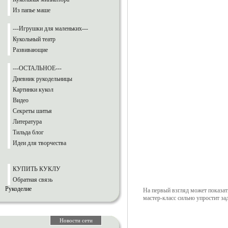
Из папье маше
---Игрушки для маленьких---
Кукольный театр
Развивающие
---ОСТАЛЬНОЕ---
Дневник рукодельницы
Картинки кукол
Видео
Секреты шитья
Литература
Тильда блог
Идеи для творчества
КУПИТЬ КУКЛУ
Обратная связь
Рукоделие
На первый взгляд может показать
мастер-класс сильно упростит з
Новости сети