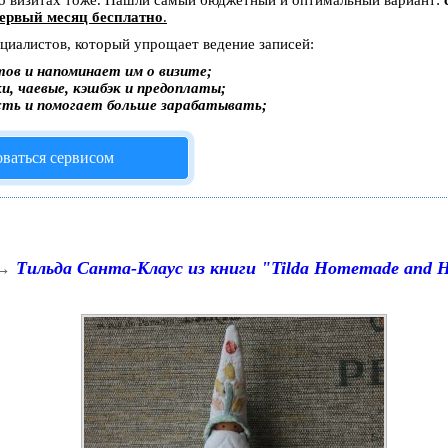
 о визитах тоже. Нашли самый бюджетный и оптимальный вариант:
ервый месяц бесплатно
.
ециалистов, который упрощает ведение записей:
ов и напоминает им о визите;
и, чаевые, кэшбэк и предоплаты;
сть и помогает больше зарабатывать;
оваться сервисом
→
Тильда Санта-Клаус из книги "Tilda Homemade and 