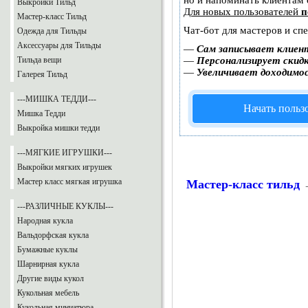
но и напоминать клиентам
Выкройки Тильд
Для новых пользователей
п
Мастер-класс Тильд
Чат-бот для мастеров и сп
Одежда для Тильды
Аксессуары для Тильды
—
Сам записывает клиент
Тильда вещи
—
Персонализирует скидк
—
Увеличивает доходимо
Галерея Тильд
---МИШКА ТЕДДИ---
Начать польз
Мишка Тедди
Выкройка мишки тедди
---МЯГКИЕ ИГРУШКИ---
Выкройки мягких игрушек
Мастер класс мягкая игрушка
Мастер-класс тильд
---РАЗЛИЧНЫЕ КУКЛЫ---
Народная кукла
Вальдорфская кукла
Бумажные куклы
Шарнирная кукла
Другие виды кукол
Кукольная мебель
Кукольная миниатюра