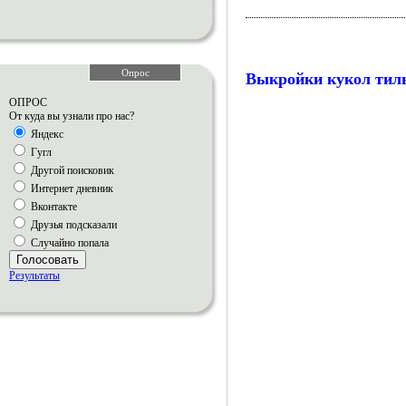
Опрос
Выкройки кукол тил
ОПРОС
От куда вы узнали про нас?
Яндекс
Гугл
Другой поисковик
Интернет дневник
Вконтакте
Друзья подсказали
Случайно попала
Голосовать
Результаты