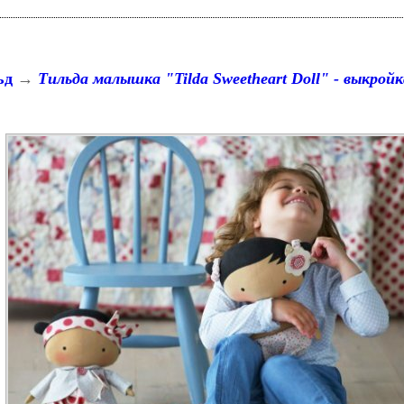
ьд
→
Тильда малышка "Tilda Sweetheart Doll" - выкрой