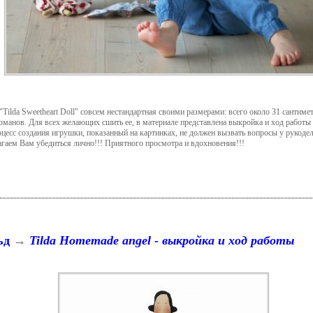
ilda Sweetheart Doll" совсем нестандартная своими размерами: всего около 31 сантимет
манов. Для всех желающих сшить ее, в материале представлена выкройка и ход работы 
роцесс создания игрушки, показанный на картинках, не должен вызвать вопросы у рукод
агаем Вам убедиться лично!!! Приятного просмотра и вдохновения!!!
ьд
→
Tilda Homemade angel - выкройка и ход работы