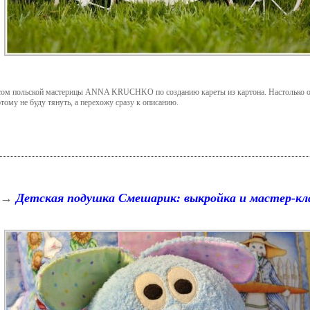
сом польской мастерицы ANNA KRUCHKO по созданию кареты из картона. Настолько она 
ому не буду тянуть, а перехожу сразу к описанию.
→
Детская подушка Смешарик: выкройка и мастер-кл