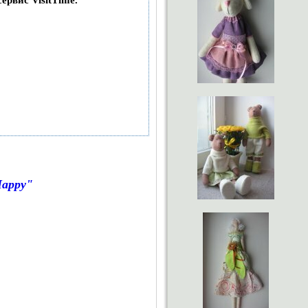
сервис VisitTime.
Happy"