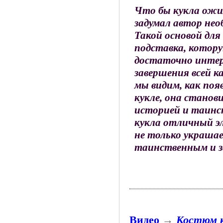
Что бы кукла ожи
задумал автор нео
Такой основой дл
подставка, котор
достаточно интер
завершения всей к
мы видим, как поя
кукле, она станов
историей и таинс
кукла отличный э
не только украшает
таинственным и з
Видео
→
Костюм к