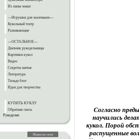
Из папье маше
---Игрушки для маленьких---
Кукольный театр
Развивающие
---ОСТАЛЬНОЕ---
Дневник рукодельницы
Картинки кукол
Видео
Секреты шитья
Литература
Тильда блог
Идеи для творчества
КУПИТЬ КУКЛУ
Согласно пред
Обратная связь
Рукоделие
научились дела
кукол. Порой об
распущенные вол
Новости сети