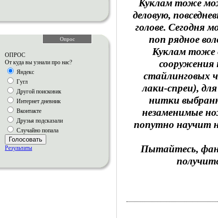
Куклам тоже мо
деловую, повседне
голове. Сегодня м
поп рядное вол
Опрос
Куклам тоже 
ОПРОС
сооружения 
От куда вы узнали про нас?
Яндекс
стайлинговых че
Гугл
лаки-спреи), дл
Другой поисковик
нитки выбранн
Интернет дневник
незаменимые но
Вконтакте
Друзья подсказали
попутно научит н
Случайно попала
Голосовать
Пытайтесь, фан
Результаты
получитс