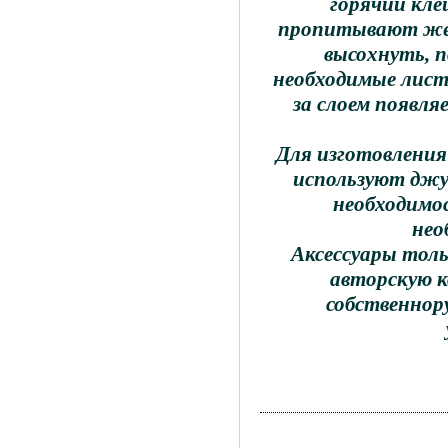
горячий кле
пропитывают же
высохнуть, п
необходимые лист
за слоем появл
Для изготовления 
используют джу
необходимо
нео
Аксессуары тол
авторскую к
собственнору