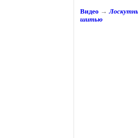
Видео
→
Лоскутны
шитью