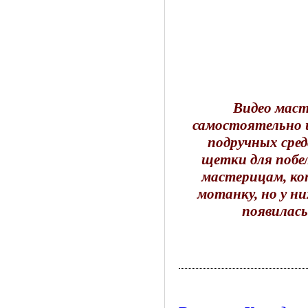
Видео маст
самостоятельно 
подручных сред
щетки для побел
мастерицам, ко
мотанку, но у ни
появилас