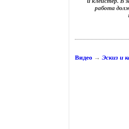
и клейстер. В 
работа дол
Видео
→
Эскиз и 