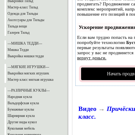
Выкройки Тильд
продвигать? Продвижение сай
Мастер-класс Тильд
комплекс мероприятий, напр
Одежда для Тильды
повышение его позиций в по
Аксессуары для Тильды
Тильда вещи
Ускорение продвижени
Галерея Тильд
Если вам трудно попасть на 
попробуйте технологию
Бус
---МИШКА ТЕДДИ---
первые результаты появляютс
Мишка Тедди
запрос у вас не продвинется 
Выкройка мишки тедди
вернут деньги.
---МЯГКИЕ ИГРУШКИ---
Выкройки мягких игрушек
Начать продв
Мастер класс мягкая игрушка
---РАЗЛИЧНЫЕ КУКЛЫ---
Народная кукла
Вальдорфская кукла
Видео
→
Причёски
Бумажные куклы
класс.
Шарнирная кукла
Другие виды кукол
Кукольная мебель
Кукольная миниатюра