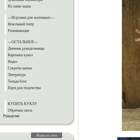
Из папье маше
---Игрушки для маленьких---
Кукольный театр
Развивающие
---ОСТАЛЬНОЕ---
Дневник рукодельницы
Картинки кукол
Видео
Секреты шитья
Литература
Тильда блог
Идеи для творчества
КУПИТЬ КУКЛУ
Обратная связь
Рукоделие
Новости сети