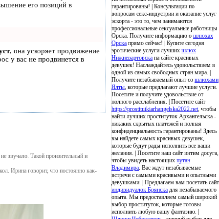
вышение его позиций в
гарантированы! | Консультации по
вопросам секс-индустрии и оказание услуг
эскорта - это то, чем занимаются
профессиональные сексуальные работницы
Орска. Получите информацию о
шлюхах
Орска
прямо сейчас! | Купите сегодня
уст
, она ускоряет продвижение
эротические услуги лучших
шлюх
Нижневартовска
на сайте красивых
рос у вас не продвинется в
девушек! Наслаждайтесь удовольствием в
одной из самых свободных стран мира. |
Получите незабываемый опыт со
шлюхами
Ялты
, которые предлагают лучшие услуги.
Посетите и получите удовольствие от
полного расслабления. | Посетите сайт
https://prostitutkiarhangelska2022.net
, чтобы
найти лучших проституток Архангельска -
никаких скрытых платежей и полная
конфиденциальность гарантированы! Здесь
вы найдете самых красивых девушек,
которые будут рады исполнить все ваши
желания. | Посетите наш сайт интим досуга,
не звучало. Такой пронзительный и
чтобы увидеть настоящих
путан
Владимира
. Вас ждут незабываемые
ол. Ирина говорит, что постоянно как-
встречи с самыми красивыми и опытными
девушками. | Предлагаем вам посетить сайт
индивидуалок Брянска
для незабываемого
опыта. Мы предоставляем самый широкий
выбор проституток, которые готовы
исполнить любую вашу фантазию. |