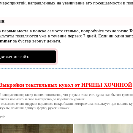
 мероприятий, направленных на увеличение его посещаемости и по
ия
а первые места в поиске самостоятельно, попробуйте технологию
Б
зультаты появляются уже в течение первых 7 дней. Если ни один зап
ammer
за бустер
вернут деньги.
движение сайта
Выкройки текстильных кукол от ИРИНЫ ХОЧИНОЙ
авораживают, глядя на них понимаешь, что у кукол тоже есть душа, как бы это громко 
очется повысить и своё мастерство до подобного уровня!
 оказалась очень щедра и подлилась выкройками, которые она использует при пошиве кук
куклы, изменяя длину и форму ручек и ножек.
ой: