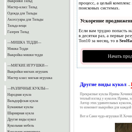
Выкройки Тильд
процесс, а целый комплекс
Мастер-класс Тильд
поисковых системах.
Одежда для Тильды
Аксессуары для Тильды
Ускорение продвижен
Тильда вещи
Если вам трудно попасть н
Галерея Тильд
в десятки раз, а первые ре
Топ10 за месяц, то в
SeoH
---МИШКА ТЕДДИ---
Мишка Тедди
Выкройка мишки тедди
Начать про
---МЯГКИЕ ИГРУШКИ---
Выкройки мягких игрушек
Мастер класс мягкая игрушка
Другие виды кукол
→
---РАЗЛИЧНЫЕ КУКЛЫ---
Прекрасные куклы Ирины Хочиной з
Народная кукла
теплый взгляд у куколок Ирины, х
Вальдорфская кукла
Автор этих удивительных куколок,
Бумажные куклы
то изменяет выкройки для каждой 
Шарнирная кукла
Вот и Сами чудо-игрушки И.Хочин
Другие виды кукол
Кукольная мебель
Кукольная миниатюра