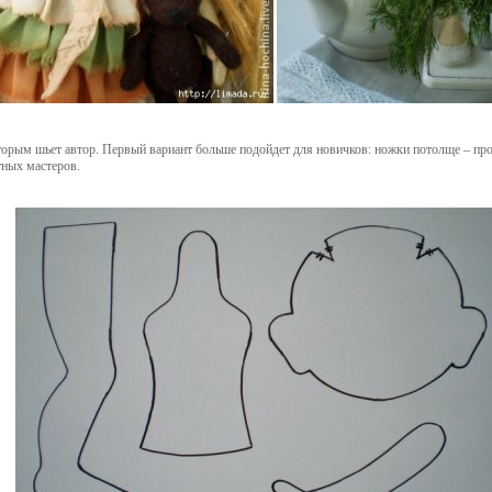
оторым шьет автор. Первый вариант больше подойдет для новичков: ножки потолще – про
тных мастеров.