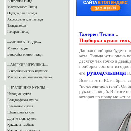
Выкройки Тильд
Мастер-класс Тильд
Одежда для Тильды
Аксессуары для Тильды
Тильда вещи
Галерея Тильд
Галерея Тильд
→
Подборка кукол тиль
---МИШКА ТЕДДИ---
Мишка Тедди
Данная подборка будет пол
Выкройка мишки тедди
кота. Тильда коты очень п
десятку так точно в двадц
---МЯГКИЕ ИГРУШКИ---
подборка состоит из одног
Выкройки мягких игрушек
рукодельница
его
Юл
Мастер класс мягкая игрушка
Эскизы кота Юлия брала с
"полетели-полетели". Он б
---РАЗЛИЧНЫЕ КУКЛЫ---
рукодельницей. В итоге по
Народная кукла
которая по праву может за
Вальдорфская кукла
Бумажные куклы
Шарнирная кукла
Другие виды кукол
Кукольная мебель
Кукольная миниатюра