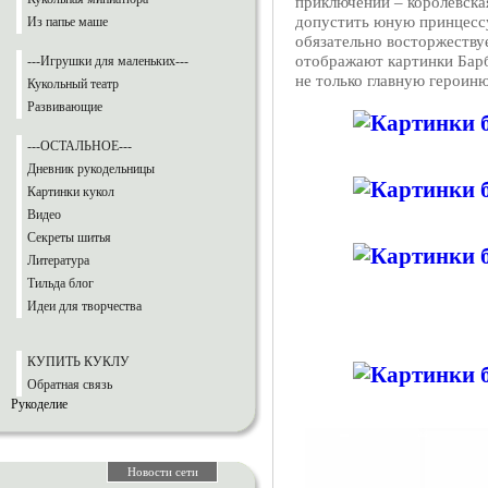
приключений – королевска
допустить юную принцессу
Из папье маше
обязательно восторжеству
отображают картинки Бар
---Игрушки для маленьких---
не только главную героиню
Кукольный театр
Развивающие
---ОСТАЛЬНОЕ---
Дневник рукодельницы
Картинки кукол
Видео
Секреты шитья
Литература
Тильда блог
Идеи для творчества
КУПИТЬ КУКЛУ
Обратная связь
Рукоделие
Новости сети