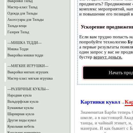
Выкройки Тильд
продвигать? Продвижение с
Мастер-класс Тильд
комплекс мероприятий, на
Одежда для Тильды
и повышение его позиций в
Аксессуары для Тильды
Тильда вещи
Ускорение продвижен
Галерея Тильд
Если вам трудно попасть н
попробуйте технологию
Бу
---МИШКА ТЕДДИ---
а первые результаты появл
Мишка Тедди
один запрос у вас не продв
Выкройка мишки тедди
бустер
вернут деньги.
---МЯГКИЕ ИГРУШКИ---
Выкройки мягких игрушек
Начать про
Мастер класс мягкая игрушка
---РАЗЛИЧНЫЕ КУКЛЫ---
Народная кукла
Картинки кукол
Кар
Вальдорфская кукла
→
Бумажные куклы
Знаменитая Барби теперь б
Шарнирная кукла
школе, а в настоящей Ака
Другие виды кукол
танцы, и чайный этикет, и
Кукольная мебель
манерам. И как бывает с Б
Кукольная миниатюра