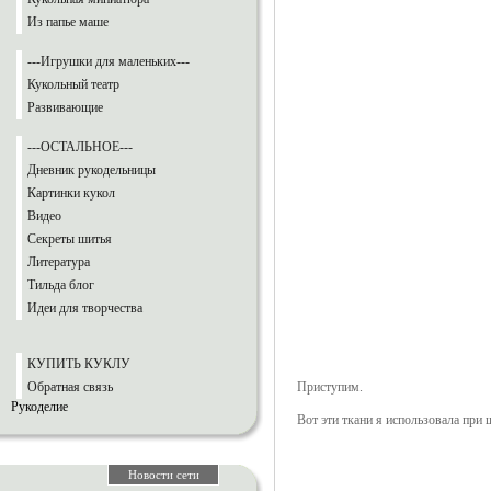
Из папье маше
---Игрушки для маленьких---
Кукольный театр
Развивающие
---ОСТАЛЬНОЕ---
Дневник рукодельницы
Картинки кукол
Видео
Секреты шитья
Литература
Тильда блог
Идеи для творчества
КУПИТЬ КУКЛУ
Обратная связь
Приступим.
Рукоделие
Вот эти ткани я использовала при 
Новости сети