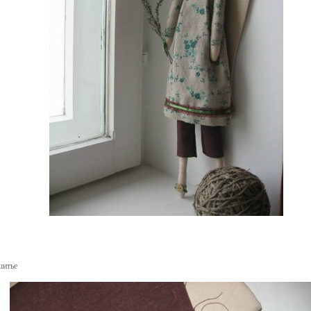
шитье