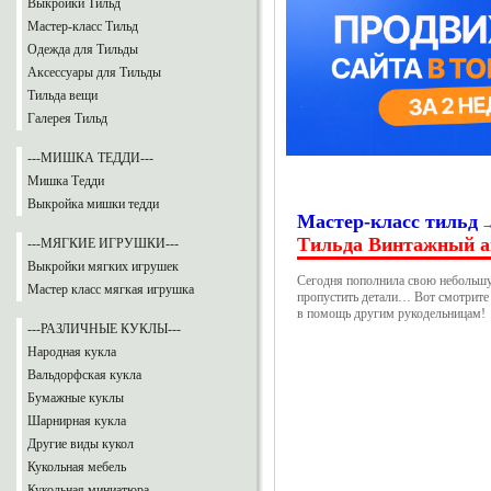
Выкройки Тильд
Мастер-класс Тильд
Одежда для Тильды
Аксессуары для Тильды
Тильда вещи
Галерея Тильд
---МИШКА ТЕДДИ---
Мишка Тедди
Выкройка мишки тедди
Мастер-класс тильд
Тильда Винтажный ан
---МЯГКИЕ ИГРУШКИ---
Выкройки мягких игрушек
Сегодня пополнила свою небольшую
Мастер класс мягкая игрушка
пропустить детали… Вот смотрите к
в помощь другим рукодельницам!
---РАЗЛИЧНЫЕ КУКЛЫ---
Народная кукла
Вальдорфская кукла
Бумажные куклы
Шарнирная кукла
Другие виды кукол
Кукольная мебель
Кукольная миниатюра