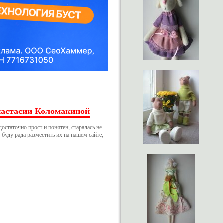
настасии Коломакиной
статочно прост и понятен, старалась не
буду рада разместить их на нашем сайте,