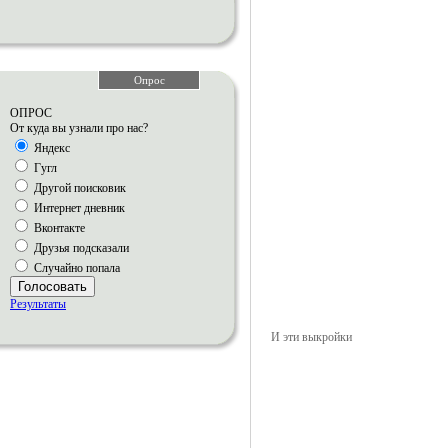
Опрос
ОПРОС
От куда вы узнали про нас?
Яндекс
Гугл
Другой поисковик
Интернет дневник
Вконтакте
Друзья подсказали
Случайно попала
Голосовать
Результаты
И эти выкройки