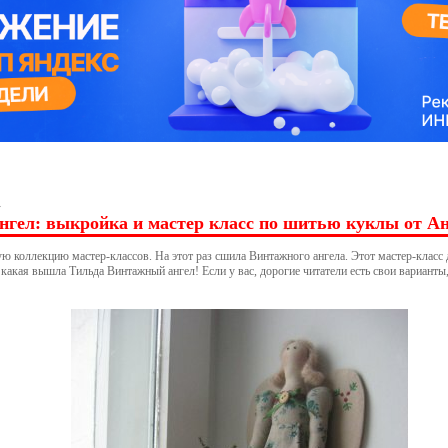
→
гел: выкройка и мастер класс по шитью куклы от А
 коллекцию мастер-классов. На этот раз сшила Винтажного ангела. Этот мастер-класс до
акая вышла Тильда Винтажный ангел! Если у вас, дорогие читатели есть свои варианты, 