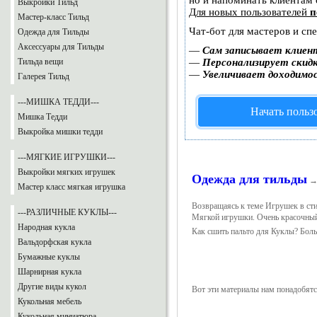
но и напоминать клиентам
Выкройки Тильд
Для новых пользователей
п
Мастер-класс Тильд
Чат-бот для мастеров и сп
Одежда для Тильды
Аксессуары для Тильды
—
Сам записывает клиент
Тильда вещи
—
Персонализирует скидк
—
Увеличивает доходимо
Галерея Тильд
---МИШКА ТЕДДИ---
Начать польз
Мишка Тедди
Выкройка мишки тедди
---МЯГКИЕ ИГРУШКИ---
Выкройки мягких игрушек
Одежда для тильды
Мастер класс мягкая игрушка
Возвращаясь к теме Игрушек в ст
---РАЗЛИЧНЫЕ КУКЛЫ---
Мягкой игрушки. Очень красочный
Народная кукла
Как сшить пальто для Куклы? Боль
Вальдорфская кукла
Бумажные куклы
Шарнирная кукла
Другие виды кукол
Вот эти материалы нам понадобятс
Кукольная мебель
Кукольная миниатюра