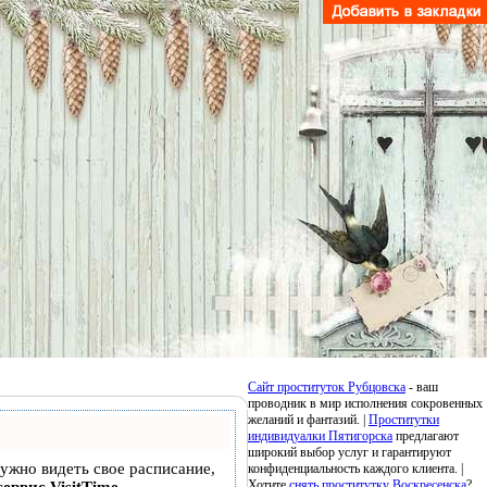
Сайт проституток Рубцовска
- ваш
проводник в мир исполнения сокровенных
желаний и фантазий. |
Проститутки
индивидуалки Пятигорска
предлагают
широкий выбор услуг и гарантируют
нужно видеть свое расписание,
конфиденциальность каждого клиента. |
Хотите
снять проститутку Воскресенска
?