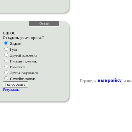
Опрос
ОПРОС
От куда вы узнали про нас?
Яндекс
Гугл
Другой поисковик
Интернет дневник
Вконтакте
Друзья подсказали
Случайно попала
выкройку
Переводим
на тка
Голосовать
Результаты