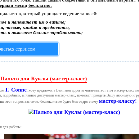
 о визитах тоже. Нашли самый бюджетный и оптимальный вариант:
ервый месяц бесплатно
.
ециалистов, который упрощает ведение записей:
ов и напоминает им о визите;
и, чаевые, кэшбэк и предоплаты;
сть и помогает больше зарабатывать;
оваться сервисом
Пальто для Куклы (мастер-класс)
→
T. Сonne
иле
, хочу предложить Вам, мои дорогие читатели, вот этот мастер-класс 
, подробный, а главное доступный мастер-класс, поможет приодеть Вашу любимую игру
мастер-классу!
ше этот вопрос вас точно беспокоить не будет благодаря этому
я для работы: