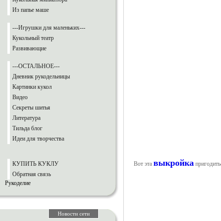
Из папье маше
---Игрушки для маленьких---
Кукольный театр
Развивающие
---ОСТАЛЬНОЕ---
Дневник рукодельницы
Картинки кукол
Видео
Секреты шитья
Литература
Тильда блог
Идеи для творчества
выкройка
КУПИТЬ КУКЛУ
Вот эта
пригодить
Обратная связь
Рукоделие
Новости сети