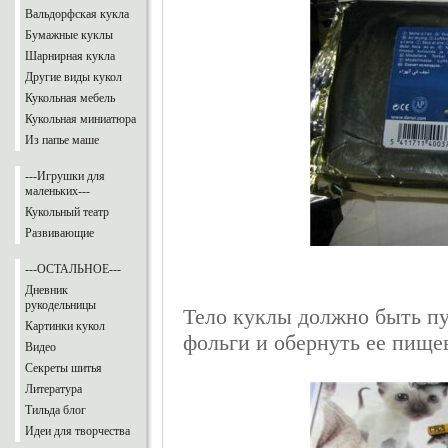
Вальдорфская кукла
Бумажные куклы
Шарнирная кукла
Другие виды кукол
Кукольная мебель
Кукольная миниатюра
Из папье маше
---Игрушки для
маленьких---
Кукольный театр
Развивающие
---ОСТАЛЬНОЕ---
Дневник
рукодельницы
Тело куклы должно быть пус
Картинки кукол
фольги и обернуть ее пище
Видео
Секреты шитья
Литература
Тильда блог
Идеи для творчества