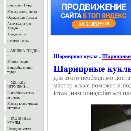
Выкройки Тильд
Мастер-класс Тильд
Одежда для Тильды
Аксессуары для
Тильды
Тильда вещи
Галерея Тильд
---МИШКА ТЕДДИ--
Шарнирная кукла
Шарнирные
-
→
Мишка Тедди
Шарнирные кукл
Выкройка мишки
тедди
для этого необходимо дост
---МЯГКИЕ
мастер-класс поможет и по
ИГРУШКИ---
Итак, нам понадобиться пл
Выкройки мягких
игрушек
Мастер класс мягкая
игрушка
---РАЗЛИЧНЫЕ
КУКЛЫ---
Народная кукла