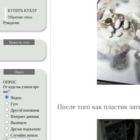
КУПИТЬ КУКЛУ
Обратная связь
Рукоделие
Новости сети
Опрос
ОПРОС
От куда вы узнали про
нас?
Яндекс
Гугл
После того как пластик зат
Другой поисковик
Интернет дневник
Вконтакте
Друзья подсказали
Случайно попала