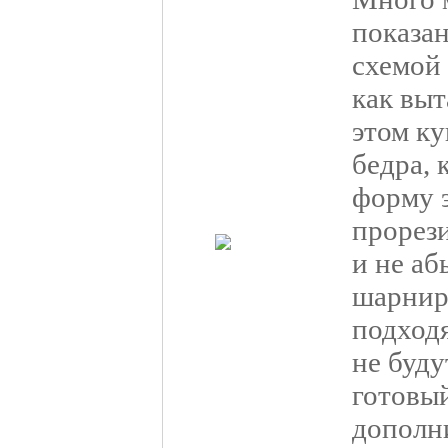
показан
схемой 
как выт
этом ку
бедра, 
форму э
прорези
и не аб
шарнир
подход
не буду
готовы
дополн