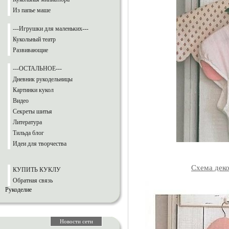
Из папье маше
---Игрушки для маленьких---
Кукольный театр
Развивающие
---ОСТАЛЬНОЕ---
Дневник рукодельницы
Картинки кукол
Видео
Секреты шитья
Литература
Тильда блог
Идеи для творчества
Схема деко
КУПИТЬ КУКЛУ
Обратная связь
Рукоделие
Новости сети