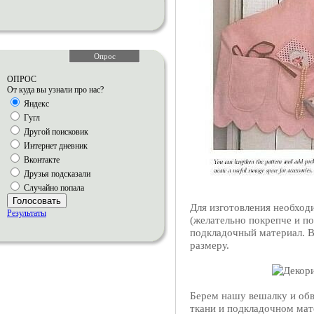
Опрос
ОПРОС
От куда вы узнали про нас?
Яндекс
Гугл
Другой поисковик
Интернет дневник
Вконтакте
Друзья подсказали
Случайно попала
Голосовать
Для изготовления необхо
Результаты
(желательно покрепче и по
подкладочный материал. В
размеру.
Берем нашу вешалку и об
ткани и подкладочном мат