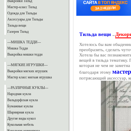
Выкройки Тильд
Мастер-класс Тильд
Одежда для Тильды
Аксессуары для Тильды
Тильда вещи
Галерея Тильд
Тильда вещи
Декор
→
---МИШКА ТЕДДИ---
Хотелось бы вам обыденн
Мишка Тедди
преобразить, сделать чуто
Выкройка мишки тедди
Хотела бы вас познакоми
вещей в тильда тематику. 
---МЯГКИЕ ИГРУШКИ---
которая не чем не заметна
масте
Выкройки мягких игрушек
благодаря этому
Мастер класс мягкая игрушка
потрясающий аксессуар, к
---РАЗЛИЧНЫЕ КУКЛЫ---
Народная кукла
Вальдорфская кукла
Бумажные куклы
Шарнирная кукла
Другие виды кукол
Кукольная мебель
Кукольная миниатюра