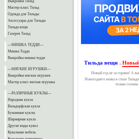
Выкройки Тильд
Мастер-класс Тильд
Одежда для Тильды
Аксессуары для Тильды
Тильда вещи
Галерея Тильд
---МИШКА ТЕДДИ---
Мишка Тедди
Выкройка мишки тедди
Тильда вещи
Новый 
→
---МЯГКИЕ ИГРУШКИ---
Новый год не за горами! А вы
Выкройки мягких игрушек
Новогоднего венка в стиле Тильда
Мастер класс мягкая игрушка
только головы 
---РАЗЛИЧНЫЕ КУКЛЫ---
Народная кукла
Вальдорфская кукла
Бумажные куклы
Шарнирная кукла
Другие виды кукол
Кукольная мебель
Кукольная миниатюра