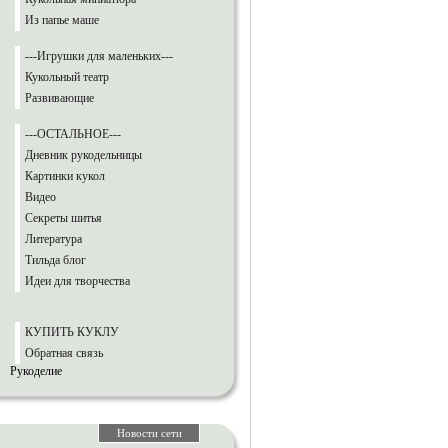
Из папье маше
---Игрушки для маленьких---
Кукольный театр
Развивающие
---ОСТАЛЬНОЕ---
Дневник рукодельницы
Картинки кукол
Видео
Секреты шитья
Литература
Тильда блог
Идеи для творчества
КУПИТЬ КУКЛУ
Обратная связь
Рукоделие
Новости сети