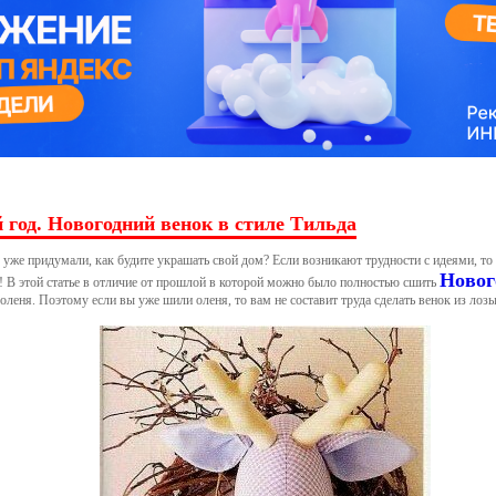
год. Новогодний венок в стиле Тильда
 уже придумали, как будите украшать свой дом? Если возникают трудности с идеями, то
Новог
! В этой статье в отличие от прошлой в которой можно было полностью сшить
оленя. Поэтому если вы уже шили оленя, то вам не составит труда сделать венок из лозы.