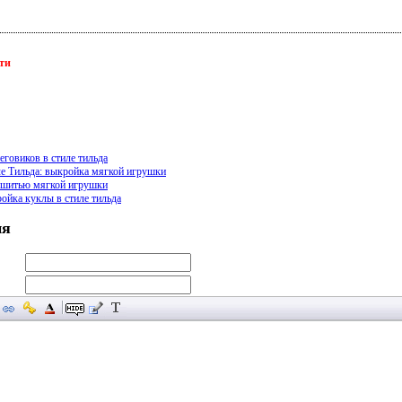
ети
еговиков в стиле тильда
ле Тильда: выкройка мягкой игрушки
о шитью мягкой игрушки
ойка куклы в стиле тильда
ия