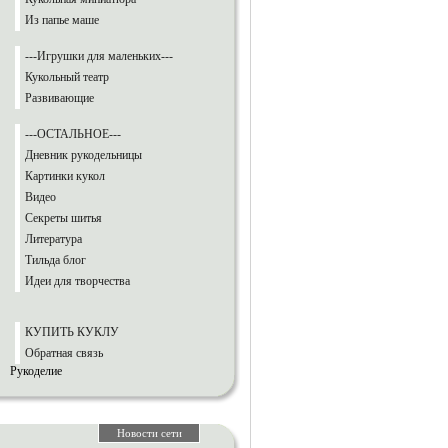
Из папье маше
---Игрушки для маленьких---
Кукольный театр
Развивающие
---ОСТАЛЬНОЕ---
Дневник рукодельницы
Картинки кукол
Видео
Секреты шитья
Литература
Тильда блог
Идеи для творчества
КУПИТЬ КУКЛУ
Обратная связь
Рукоделие
Новости сети