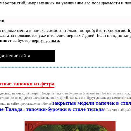
 мероприятий, направленных на увеличение его посещаемости и по
ия
а первые места в поиске самостоятельно, попробуйте технологию
Б
зультаты появляются уже в течение первых 7 дней. Если ни один зап
ammer
за бустер
вернут деньги.
движение сайта
тные тапочки из фетра
удесных тапочках из фетра! Подарите такую пару своим близким на Новый год или Рождес
 тапочки не придется заставлять носить детей, так как они будут делать это самостояте
закрытые модели тапочек в сти
нако, на сайте представлены и более
ле Тильда
тапочки-бурочки в стиле тильда
и
! Так что выбирай