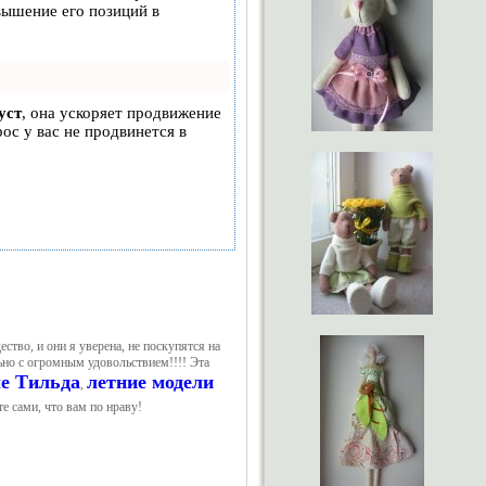
вышение его позиций в
уст
, она ускоряет продвижение
рос у вас не продвинется в
тво, и они я уверена, не поскупятся на
льно с огромным удовольствием!!!! Эта
ле Тильда
летние модели
,
те сами, что вам по нраву!