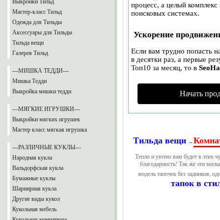
Выкройки Тильд
процесс, а целый комплекс
Мастер-класс Тильд
поисковых системах.
Одежда для Тильды
Аксессуары для Тильды
Ускорение продвижен
Тильда вещи
Если вам трудно попасть н
Галерея Тильд
в десятки раз, а первые ре
Топ10 за месяц, то в
SeoH
---МИШКА ТЕДДИ---
Мишка Тедди
Выкройка мишки тедди
Начать про
---МЯГКИЕ ИГРУШКИ---
Выкройки мягких игрушек
Мастер класс мягкая игрушка
Тильда вещи
Комна
→
---РАЗЛИЧНЫЕ КУКЛЫ---
Тепло и уютно вам будет в этих ч
Народная кукла
благодарность! Так же эти милые
Вальдорфская кукла
модель тапочек без задников, од
Бумажные куклы
тапок в сти
Шарнирная кукла
Другие виды кукол
Кукольная мебель
Кукольная миниатюра