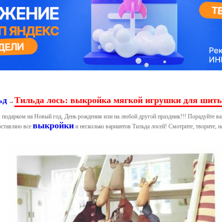
ьд
Тильда лось: выкройка мягкой игрушки для шит
→
подарком на Новый год, День рождения или на любой другой праздник!!! Порадуйте ва
выкройки
оставляю все
и несколько вариантов Тильда лосей! Смотрите, творите, 