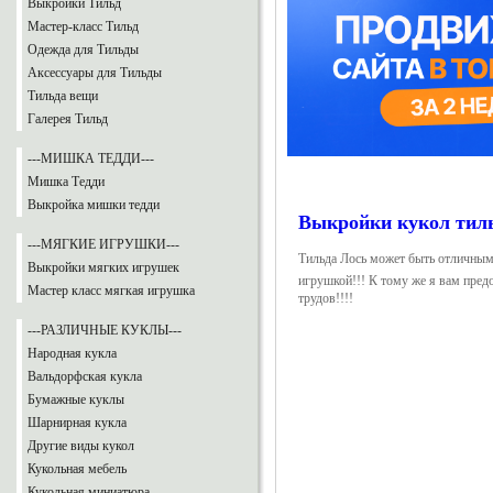
Выкройки Тильд
Мастер-класс Тильд
Одежда для Тильды
Аксессуары для Тильды
Тильда вещи
Галерея Тильд
---МИШКА ТЕДДИ---
Мишка Тедди
Выкройка мишки тедди
Выкройки кукол тил
---МЯГКИЕ ИГРУШКИ---
Тильда Лось может быть отличным 
Выкройки мягких игрушек
игрушкой!!! К тому же я вам пред
Мастер класс мягкая игрушка
трудов!!!!
---РАЗЛИЧНЫЕ КУКЛЫ---
Народная кукла
Вальдорфская кукла
Бумажные куклы
Шарнирная кукла
Другие виды кукол
Кукольная мебель
Кукольная миниатюра