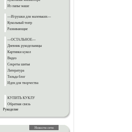
Из папье маше
---Игрушки для маленьких---
Кукольный театр
Развивающие
---ОСТАЛЬНОЕ---
Дневник рукодельницы
Картинки кукол
Видео
Секреты шитья
Литература
Тильда блог
Идеи для творчества
КУПИТЬ КУКЛУ
Обратная связь
Рукоделие
Новости сети