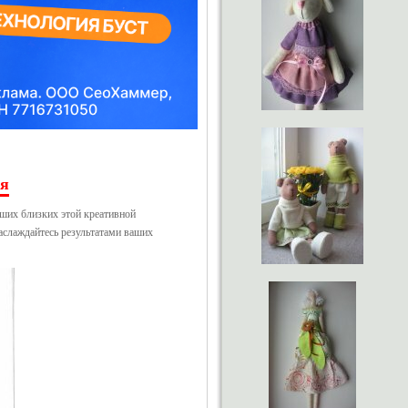
ья
ших близких этой креативной
наслаждайтесь результатами ваших