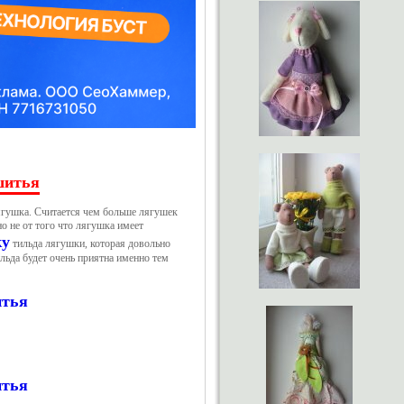
шитья
 лягушка. Считается чем больше лягушек
вно не от того что лягушка имеет
ку
тильда лягушки, которая довольно
ильда будет очень приятна именно тем