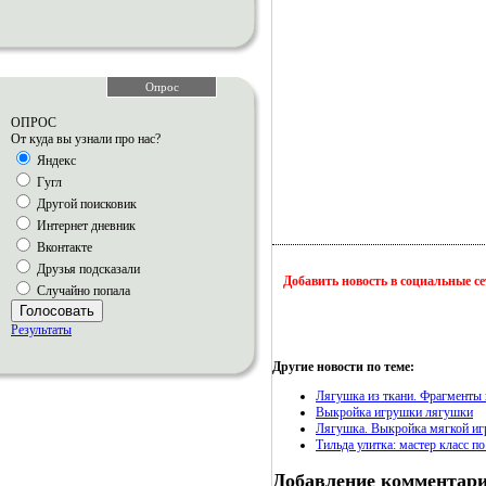
Опрос
ОПРОС
От куда вы узнали про нас?
Яндекс
Гугл
Другой поисковик
Интернет дневник
Вконтакте
Друзья подсказали
Добавить новость в социальные с
Случайно попала
Голосовать
Результаты
Другие новости по теме:
Лягушка из ткани. Фрагменты 
Выкройка игрушки лягушки
Лягушка. Выкройка мягкой иг
Тильда улитка: мастер класс 
Добавление комментар