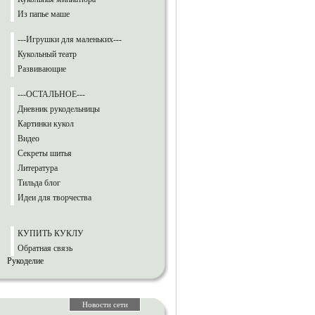
Из папье маше
---Игрушки для маленьких---
Кукольный театр
Развивающие
---ОСТАЛЬНОЕ---
Дневник рукодельницы
Картинки кукол
Видео
Секреты шитья
Литература
Тильда блог
Идеи для творчества
КУПИТЬ КУКЛУ
Обратная связь
Рукоделие
Новости сети