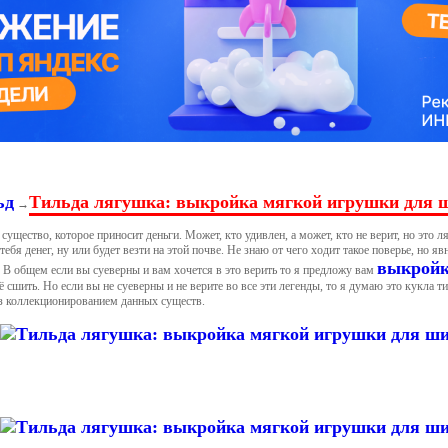
ьд
Тильда лягушка: выкройка мягкой игрушки для 
→
 существо, которое приносит деньги. Может, кто удивлен, а может, кто не верит, но это
тебя денег, ну или будет везти на этой почве. Не знаю от чего ходит такое поверье, но я
выкрой
. В общем если вы суеверны и вам хочется в это верить то я предложу вам
ё сшить. Но если вы не суеверны и не верите во все эти легенды, то я думаю это кукла т
з коллекционированием данных существ.