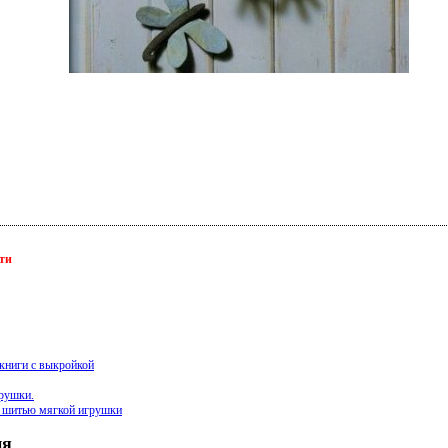
ети
книги с выкройкой
рушки.
по шитью мягкой игрушки
ия