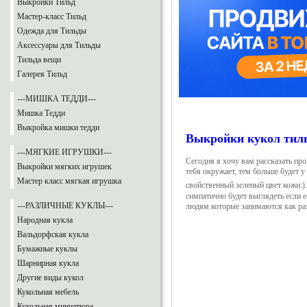
Выкройки Тильд
Мастер-класс Тильд
Одежда для Тильды
Аксессуары для Тильды
Тильда вещи
Галерея Тильд
---МИШКА ТЕДДИ---
Мишка Тедди
Выкройка мишки тедди
Выкройки кукол тил
---МЯГКИЕ ИГРУШКИ---
Сегодня я хочу вам рассказать про
Выкройки мягких игрушек
тебя окружает, тем больше будет у 
Мастер класс мягкая игрушка
свойственный зеленый цвет кожи:)
симпатично будет выглядеть если е
---РАЗЛИЧНЫЕ КУКЛЫ---
людям которые занимаются как ра
Народная кукла
Вальдорфская кукла
Бумажные куклы
Шарнирная кукла
Другие виды кукол
Кукольная мебель
Кукольная миниатюра