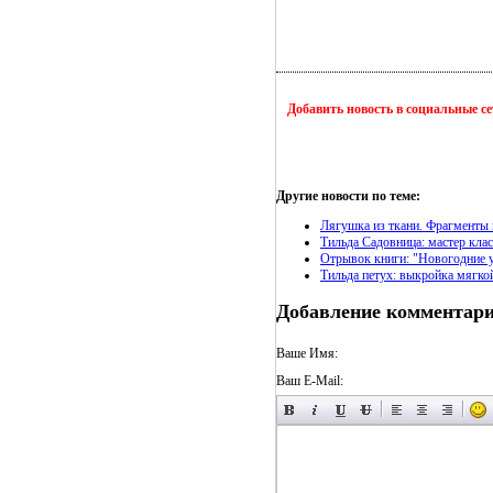
Добавить новость в социальные с
Другие новости по теме:
Лягушка из ткани. Фрагменты 
Тильда Садовница: мастер кла
Отрывок книги: "Новогодние ук
Тильда петух: выкройка мягко
Добавление комментар
Ваше Имя:
Ваш E-Mail: