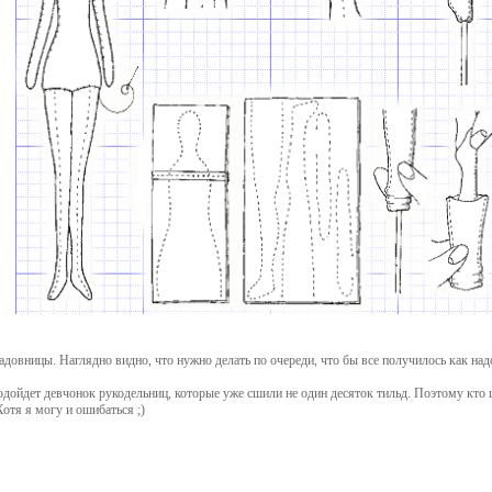
адовницы. Наглядно видно, что нужно делать по очереди, что бы все получилось как над
подойдет девчонок рукодельниц, которые уже сшили не один десяток тильд. Поэтому кт
Хотя я могу и ошибаться ;)