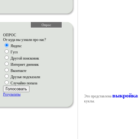
Опрос
ОПРОС
От куда вы узнали про нас?
Яндекс
Гугл
Другой поисковик
Интернет дневник
Вконтакте
Друзья подсказали
Случайно попала
Голосовать
Результаты
выкройка
Это представлена
куклы.