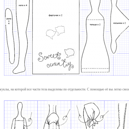
куклы, на которой все части тела выделены по отдельности. С помощью её вы легко смо