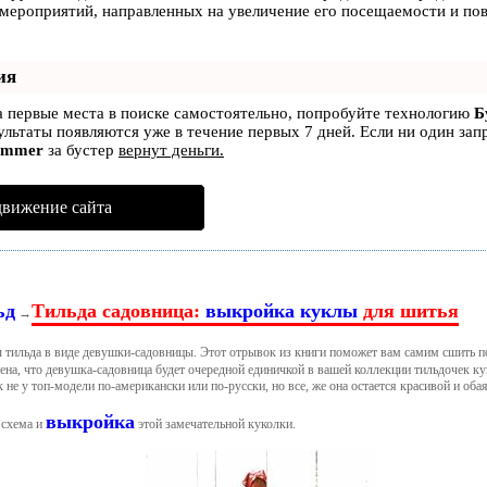
 мероприятий, направленных на увеличение его посещаемости и по
ия
а первые места в поиске самостоятельно, попробуйте технологию
Б
зультаты появляются уже в течение первых 7 дней. Если ни один зап
ammer
за бустер
вернут деньги.
движение сайта
ьд
Тильда садовница:
выкройка куклы
для шитья
→
 тильда в виде девушки-садовницы. Этот отрывок из книги поможет вам самим сшить п
рена, что девушка-садовница будет очередной единичкой в вашей коллекции тильдочек к
к не у топ-модели по-американски или по-русски, но все, же она остается красивой и оба
выкройка
 схема и
этой замечательной куколки.