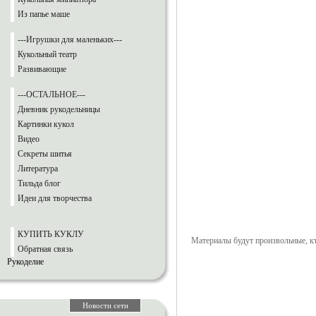
Из папье маше
---Игрушки для маленьких---
Кукольный театр
Развивающие
---ОСТАЛЬНОЕ---
Дневник рукодельницы
Картинки кукол
Видео
Секреты шитья
Литература
Тильда блог
Идеи для творчества
КУПИТЬ КУКЛУ
Материалы будут произвольные, кт
Обратная связь
Рукоделие
Новости сети