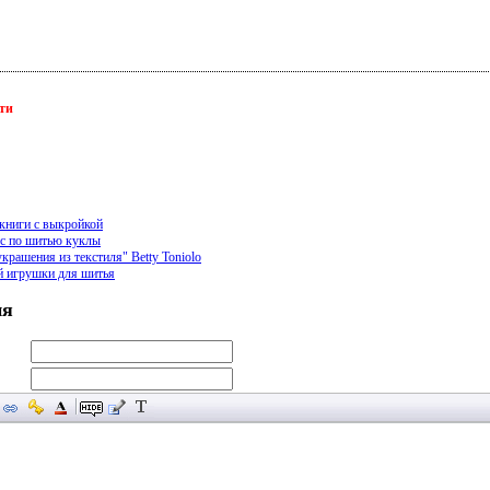
ети
книги с выкройкой
сс по шитью куклы
рашения из текстиля" Betty Toniolo
й игрушки для шитья
ия