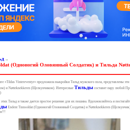
ьд
→
oldat (Одноногий Оловянный Солдатик) и Тильда Nøtt
иге «Tildas Vintereventyr» предложила выкройки Тильд мужского пола, представлены эти
Тильды
м) и Nøtteknekkeren (Щелкунчиком). Интересные
составят пару любой При
)
 этих Тильд и также дается простое решение для их пошива. Вдохновляйтесь и постигай
ьды
Endent Tinnsoldat (Одноногий Оловянный Солдатик) и Nøtteknekkeren (Щелкунчик) 
в!!!