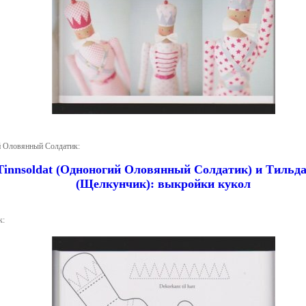
 Оловянный Солдатик:
к: