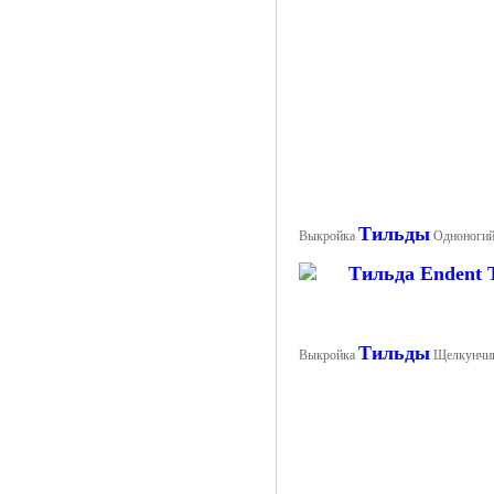
Тильды
Выкройка
Одноногий
Тильды
Выкройка
Щелкунчи