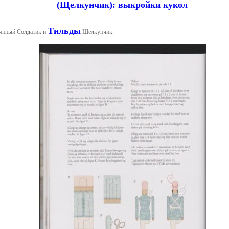
Тильды
нный Солдатик и
Щелкунчик: