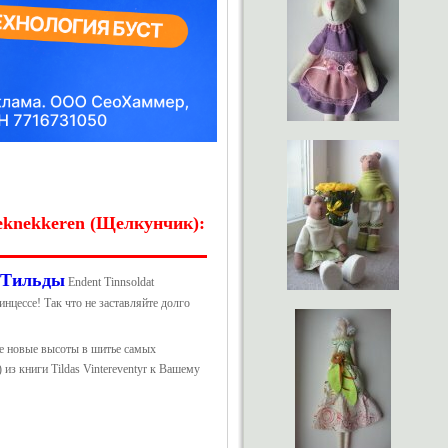
eknekkeren (Щелкунчик):
Тильды
Endent Tinnsoldat
нцессе! Так что не заставляйте долго
те новые высоты в шитье самых
из книги Tildas Vintereventyr к Вашему