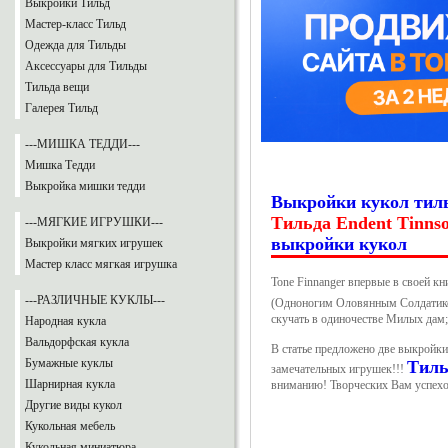
Выкройки Тильд
Мастер-класс Тильд
Одежда для Тильды
Аксессуары для Тильды
Тильда вещи
Галерея Тильд
---МИШКА ТЕДДИ---
Мишка Тедди
Выкройка мишки тедди
Выкройки кукол тил
Тильда Endent Tinns
---МЯГКИЕ ИГРУШКИ---
выкройки кукол
Выкройки мягких игрушек
Мастер класс мягкая игрушка
Tone Finnanger впервые в своей кн
---РАЗЛИЧНЫЕ КУКЛЫ---
(Одноногим Оловянным Солдатико
скучать в одиночестве Милых дам;
Народная кукла
Вальдорфская кукла
В статье предложено две выкройки
Бумажные куклы
Тил
замечательных игрушек!!!
Шарнирная кукла
вниманию! Творческих Вам успехо
Другие виды кукол
Кукольная мебель
Кукольная миниатюра