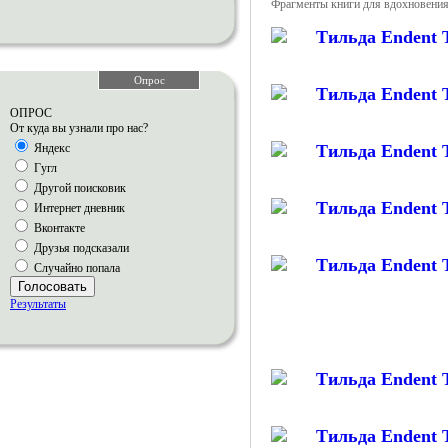
Фрагменты книги для вдохновения
Опрос
ОПРОС
От куда вы узнали про нас?
Яндекс
Гугл
Другой поисковик
Интернет дневник
Вконтакте
Друзья подсказали
Случайно попала
Голосовать
Результаты