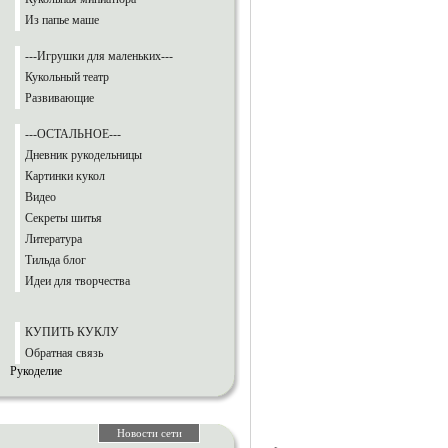
Из папье маше
---Игрушки для маленьких---
Кукольный театр
Развивающие
---ОСТАЛЬНОЕ---
Дневник рукодельницы
Картинки кукол
Видео
Секреты шитья
Литература
Тильда блог
Идеи для творчества
КУПИТЬ КУКЛУ
Обратная связь
Рукоделие
Новости сети