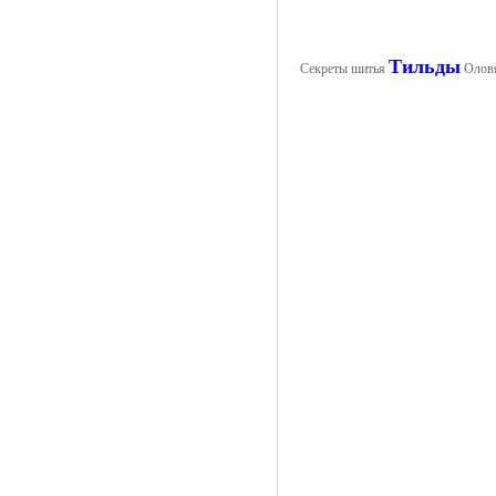
Тильды
Секреты шитья
Оловя