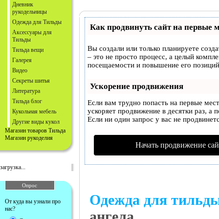
Дневник
рукодельницы
Одежда для Тильды
Как продвинуть сайт на первые 
Аксессуары для
Тильды
Вы создали или только планируете созда
Тильда вещи
– это не просто процесс, а целый компл
Галерея
посещаемости и повышение его позиций
Видео
Секреты шитья
Ускорение продвижения
Литература
Тильда блог
Если вам трудно попасть на первые мес
ускоряет продвижение в десятки раз, а 
Кукольная мебель
Если ни один запрос у вас не продвинетс
Другие виды кукол
Магазин товаров Тильда
Магазин рукоделия
Начать продвижение сай
загрузка...
Опрос
Одежда для тильд
От куда вы узнали про
нас?
ангела