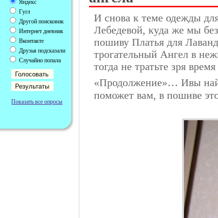
Яндекс
Гугл
И снова к теме одежды дл
Другой поисковик
Лебедевой, куда же мы без
Интернет дневник
пошиву Платья для Лаванд
Вконтакте
Друзья подсказали
трогательный Ангел в неж
Случайно попала
тогда не тратьте зря врем
«Продолжение»… Ивы най
поможет вам, в пошиве это
Показать все опросы