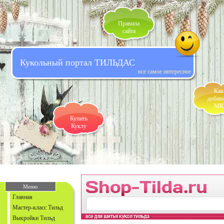
Правила
сайта
Кукольный портал ТИЛЬДАС
все самое интересное
Как
добав
МК
Купить
Куклу
Меню
Главная
Мастер-класс Тильд
Выкройки Тильд